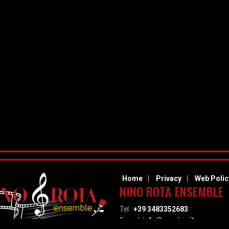
Home
Privacy
Web Polic
NINO ROTA ENSEMBLE
Tel :
+39 3483352683
E-mail:
info@musica.it