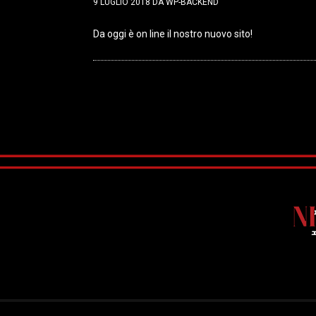
9 LUGLIO 2018
DA
WP-BACKEND
Da oggi è on line il nostro nuovo sito!